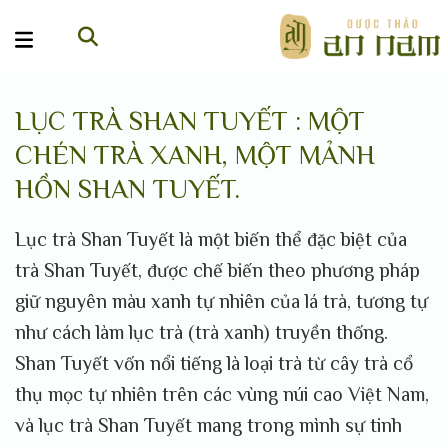
Chuyển
HIỂU VỀ TRÀ
đến
nội
dung
LỤC TRÀ SHAN TUYẾT : MỘT
CHÉN TRÀ XANH, MỘT MẢNH
HỒN SHAN TUYẾT.
Lục trà Shan Tuyết là một biến thể đặc biệt của
trà Shan Tuyết, được chế biến theo phương pháp
giữ nguyên màu xanh tự nhiên của lá trà, tương tự
như cách làm lục trà (trà xanh) truyền thống.
Shan Tuyết vốn nổi tiếng là loại trà từ cây trà cổ
thụ mọc tự nhiên trên các vùng núi cao Việt Nam,
và lục trà Shan Tuyết mang trong mình sự tinh