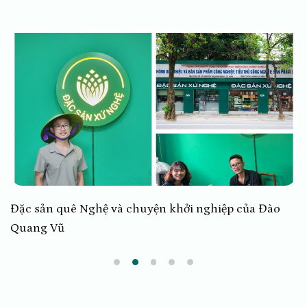
 Đào
Chàng trai 9x và khát vọng đưa đặc sản xứ 
vươn xa